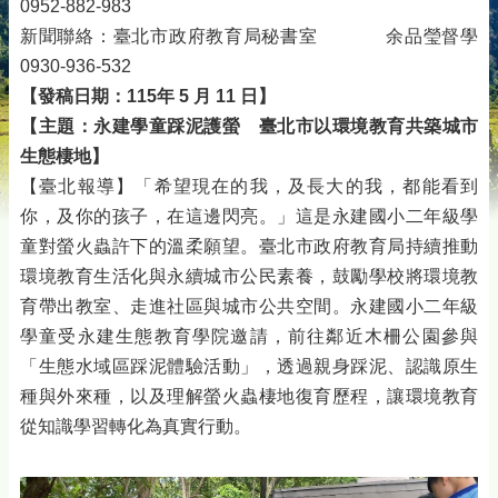
0952-882-983
新聞聯絡：臺北市政府教育局秘書室 余品瑩督學
0930-936-532
【發稿日期：115年 5 月 11 日】
【主題：永建學童踩泥護螢 臺北市以環境教育共築城市
生態棲地】
【臺北報導】「希望現在的我，及長大的我，都能看到
你，及你的孩子，在這邊閃亮。」這是永建國小二年級學
童對螢火蟲許下的溫柔願望。臺北市政府教育局持續推動
環境教育生活化與永續城市公民素養，鼓勵學校將環境教
育帶出教室、走進社區與城市公共空間。永建國小二年級
學童受永建生態教育學院邀請，前往鄰近木柵公園參與
「生態水域區踩泥體驗活動」，透過親身踩泥、認識原生
種與外來種，以及理解螢火蟲棲地復育歷程，讓環境教育
從知識學習轉化為真實行動。