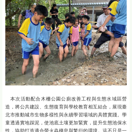
本次活動配合木柵公園公廁改善工程與生態水域區營
造，將公共建設、生態復育與學校教育相互結合，展現臺
北市推動城市生物多樣性與永續學習場域的具體實踐。學
童透過實地踩泥，使池底土壤更加緊實，提升生態池保水
性，協助打造適合螢火蟲棲息與繁衍的環境。這不只是一