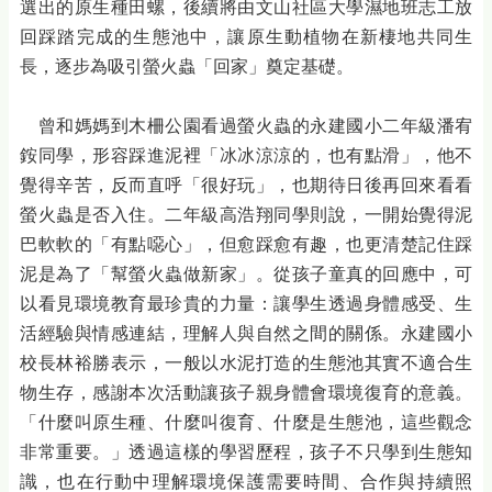
選出的原生種田螺，後續將由文山社區大學濕地班志工放
回踩踏完成的生態池中，讓原生動植物在新棲地共同生
長，逐步為吸引螢火蟲「回家」奠定基礎。
曾和媽媽到木柵公園看過螢火蟲的永建國小二年級潘宥
銨同學，形容踩進泥裡「冰冰涼涼的，也有點滑」，他不
覺得辛苦，反而直呼「很好玩」，也期待日後再回來看看
螢火蟲是否入住。二年級高浩翔同學則說，一開始覺得泥
巴軟軟的「有點噁心」，但愈踩愈有趣，也更清楚記住踩
泥是為了「幫螢火蟲做新家」。從孩子童真的回應中，可
以看見環境教育最珍貴的力量：讓學生透過身體感受、生
活經驗與情感連結，理解人與自然之間的關係。永建國小
校長林裕勝表示，一般以水泥打造的生態池其實不適合生
物生存，感謝本次活動讓孩子親身體會環境復育的意義。
「什麼叫原生種、什麼叫復育、什麼是生態池，這些觀念
非常重要。」透過這樣的學習歷程，孩子不只學到生態知
識，也在行動中理解環境保護需要時間、合作與持續照