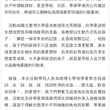
次戶外體驗課程，更是學校、社區、專家學者與公共建設
共同合作，將城市公園轉化為環境教育現場的行動案例。
活動由國立臺灣大學退休教授張文亮開場，向學童說明
生態池營造與棲地復育的意義。張教授以生動方式告訴孩
子：「腳是一個非常好的記憶，走過就很難忘記。」他指
出，孩子們的踩踏不只是遊戲，而是讓土壤更緊實、讓水
域更適合生物生長的重要歷程，也有助於周邊社區共享生
態復育成果。今天參與踩泥的孩子，就是最早投入這片螢
火蟲棲地重建的行動者。
隨後，本次活動帶領人吳加雄博士帶領學童齊念祝禱
詞，在「踩、踩、踩，找回乾淨的水源……螢火蟲，歡迎
你回來！」的童聲中，孩子們興奮又認真地在池底反覆踩
踏。活動也安排學童辨識臺灣原生田螺與外來入侵種福壽
螺，讓孩子理解生態系中不同物種的角色與影響。學童挑