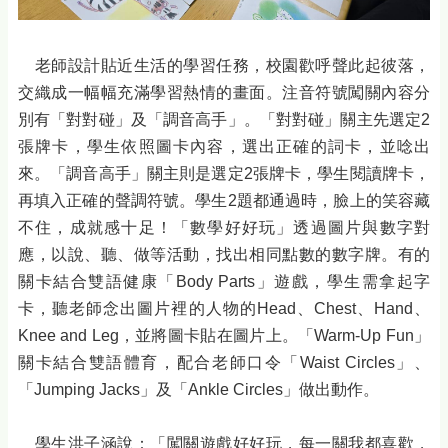
老師設計貼近生活的學習任務，校園歡呼聲此起彼落，
交織成一幅幅充滿學習熱情的畫面。注音符號闖關內容分
別有「對對碰」及「調音高手」。「對對碰」關主先選定2
張牌卡，學生依照圖卡內容，選出正確的詞卡，並唸出
來。「調音高手」關主則是選定2張牌卡，學生閱讀牌卡，
再填入正確的聲調符號。學生2題都通過時，臉上的笑容藏
不住，成就感十足！「數學好好玩」透過圖片與數字對
應，以說、聽、做等活動，找出相同點數的數字牌。有的
關卡結合雙語健康「Body Parts」遊戲，學生需拿起字
卡，聽老師念出圖片裡的人物的Head、Chest、Hand、
Knee and Leg，並將圖卡貼在圖片上。「Warm-Up Fun」
關卡結合雙語體育，配合老師口令「Waist Circles」、
「Jumping Jacks」及「Ankle Circles」做出動作。
學生洪子涵說：「闖關遊戲好好玩，每一關我都喜歡，