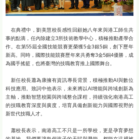
在典禮中，劉美慧校長感性回顧她八年來與港工師生共
事的點滴，任內除建立3所技術教學中心，積極推動產學合
作。在第55屆全國技能競賽更榮獲5金3銀5銅，創下歷年
新高。同時，國際技能競賽歷年來共勇奪3金5銅4優勝，成
為國手搖籃，也將臺灣的技職教育推上國際舞台。
新任校長蕭為康擁有資訊專長背景，積極推動AI與數位
科技應用。致詞中他表示，未來將以AI增能與跨域創新為
主軸，推動智慧校園與跨域整合課程，持續強化南港高工
的技職教育深度與廣度，培育具備創新能力與國際視野的
新世代技職人才。
蕭校長表示，南港高工不只是一所學校，更是孕育夢想
的基地，我們要讓每個孩子的天賦與潛能，都能在這裡被