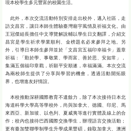
現本校學生多元豐富的校園生活。
此外，本次交流活動特別安排走出校外，邁入社區，走
訪文昌宮，讓日本師生體驗臺灣廟宇風情及祈福文化。由
王冠傑組長擔任中文導覽解說輔以學生日文翻譯，介紹文
昌宮是學生祈求學業順利、金榜題名必來參拜之地。另
外，引導日本師生參拜並於「文昌宮五福印幸福卡」蓋章
祈福：「勤於學、事敬業、學而富、善於思、安如常」，
集滿五個福印章戳，祈願平安順遂，幸福滿滿。本次交流
為兩校師生提供了分享與學習的機會，透過活動開拓眼
界，也增進友好情誼。
本校推動深耕國際教育不遺餘力，除了本次接待日本北
海道科學大學高等學校外，尚與加拿大、德國、印尼、馬
來西亞、新加坡、以色列、夏威夷等進行實體及線上的合
作；校內也接待巴西國際交換學生，辦理語言交換活動；
更有臺加雙聯學制學生升學成果豐碩，錄取加拿大、澳洲