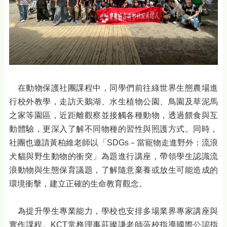
在動物保護社團課程中，同學們前往綠世界生態農場進
行校外教學，走訪天鵝湖、水生植物公園、鳥園及草泥馬
之家等園區，近距離觀察並接觸各種動物，透過餵食與互
動體驗，更深入了解不同物種的習性與照護方式。同時，
社團也邀請黃柏維老師以「SDGs－當寵物走進野外：流浪
犬貓與野生動物的衝突」為題進行講座，帶領學生認識流
浪動物與生態保育議題，了解隨意棄養或放生可能造成的
環境衝擊，建立正確的生命教育觀念。
為提升學生專業能力，學校也安排多場業界專家講座與
實作課程。KCT常務理事莊璨謙老師蒞校指導國際公認指