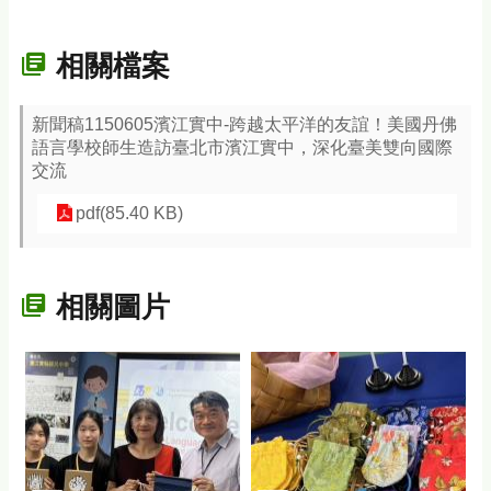
相關檔案
新聞稿1150605濱江實中-跨越太平洋的友誼！美國丹佛
語言學校師生造訪臺北市濱江實中，深化臺美雙向國際
交流
pdf(85.40 KB)
相關圖片