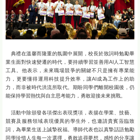
典禮在溫馨而隆重的氛圍中展開，校長於致詞時勉勵畢
業生面對快速變遷的時代，要持續學習並善用AI人工智慧
工具。他表示，未來職場競爭的關鍵不只是擁有專業能
力，更要懂得運用科技提升效率，讓AI成為工作上的助
力，而非被時代洪流所取代。期盼同學們離開校園後，仍
能保持學習熱忱與自主思考能力，勇敢迎接未來挑戰。
活動中除頒發各項傑出表現獎項，表揚在學業、技藝、
競賽及服務領域表現優異的學生外，也邀請貴賓蒞臨致
詞，為畢業生送上誠摯祝福。導師代表也以真摯話語勉勵
同學珍惜人生每一次選擇，勇敢追尋夢想，感性的分享讓