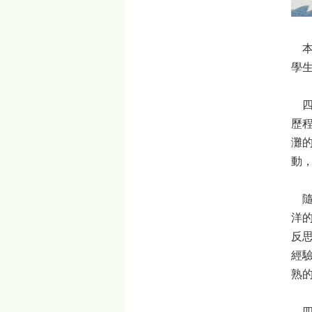
本
學
四
歷
灘
動
隨
洋
反
經
熟
四