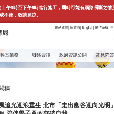
(日)上午9時至下午6時進行施工，屆時可能有網路瞬斷之
成不便，敬請見諒。
回首頁
陳情系統
申
網站導覽
English
科室業務
聯絡資訊
政府資訊公開
常見問答
聞稿
風追光迎浪重生 北市「走出幽谷迎向光明
程 陪伴學子勇敢突破自我