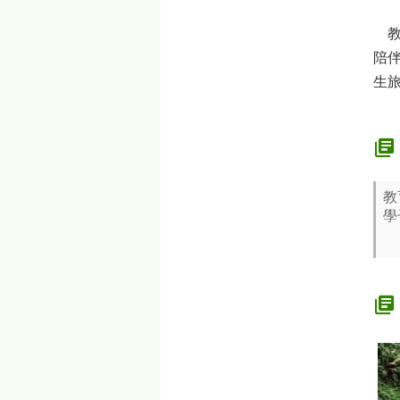
教
陪
生
教
學