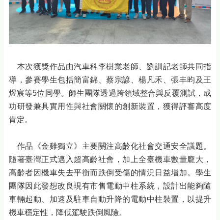
本次獲獎作品由汽車科李樹業老師、劉訓記老師共同指
導，參賽學生包括簡富錦、蔡宗諺、楊凡禾、張丰昀及王
煜宸等5位同學。師生團隊透過跨領域整合與反覆測試，成
功研發兼具實用性與社會關懷的創新裝置，獲得評審高度
肯定。
作品《金雞獨立》主要關注高齡化社會交通安全議題。
隨著臺灣正式邁入超高齡社會，加上全臺機車數量龐大，
高齡者因機車失去平衡而跌倒受傷的情況日益增加。學生
團隊因此發想改良現有市售電動中柱系統，設計出能夠隨
車輛起動、加速及駐車自動升降的電動中柱裝置，以提升
機車穩定性，降低駕駛跌倒風險。