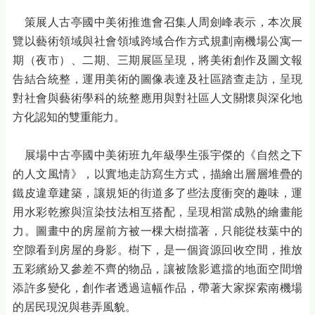
策展人古亭國中美術推進會召集人周劍峰表示，本次展
覽以藝術領域與社會領域跨域合作方式規劃南機場公寓一
期（夜市）、二期、三期展區呈現，將美術創作及圖文報
告結合統整，運用美術的圖像表達及社區踏查走訪，呈現
對社會與藝術學科的統整應用與對社區人文關懷與深化地
方化認知的雙重能力。
展場中古亭國中美術班九年級學生張宇傑的《自然之下
的人文風情》，以實地走訪寫生方式，描繪出層層堆疊的
鐵皮違章建築，讓規矩的街道多了些法度衝突的趣味，運
用水彩乾擦與渲染技法相互搭配，呈現相當成熟的繪畫能
力。圖畫中的房屋前方被一棵大樹擋著，只能從枝葉中的
空隙看到房屋的身影。樹下，是一個資源回收空間，推放
五彩繽紛又參差不齊的物品，讓被陰影遮擋的地面空間增
添許多變化，創作者透過這幅作品，帶著大家探索南機場
的居民現況與巷弄風貌。