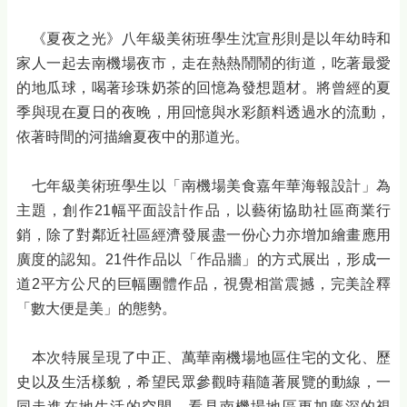
《夏夜之光》八年級美術班學生沈宣彤則是以年幼時和
家人一起去南機場夜市，走在熱熱鬧鬧的街道，吃著最愛
的地瓜球，喝著珍珠奶茶的回憶為發想題材。將曾經的夏
季與現在夏日的夜晚，用回憶與水彩顏料透過水的流動，
依著時間的河描繪夏夜中的那道光。
七年級美術班學生以「南機場美食嘉年華海報設計」為
主題，創作21幅平面設計作品，以藝術協助社區商業行
銷，除了對鄰近社區經濟發展盡一份心力亦增加繪畫應用
廣度的認知。21件作品以「作品牆」的方式展出，形成一
道2平方公尺的巨幅團體作品，視覺相當震撼，完美詮釋
「數大便是美」的態勢。
本次特展呈現了中正、萬華南機場地區住宅的文化、歷
史以及生活樣貌，希望民眾參觀時藉隨著展覽的動線，一
同走進在地生活的空間，看見南機場地區更加廣深的視