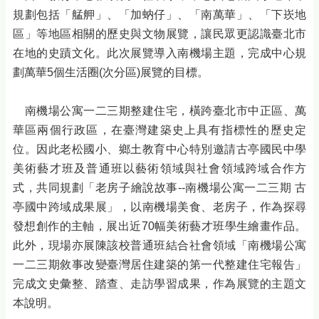
規劃包括「艋舺」、「加蚋仔」、「南萬華」、「下崁地
區」等地區相關的歷史與文物展覽，讓民眾更認識臺北市
在地的史蹟文化。此次展覽導入南機場主題，完成中心規
劃萬華5個生活圈(次分區)展覽的目標。
南機場公寓一二三期整建住宅，橫跨臺北市中正區、萬
華區兩個行政區，在臺灣建築史上具有指標性的歷史定
位。因此老松國小、鄉土教育中心特別邀請古亭國民中學
美術藝才班及普通班以藝術領域與社會領域跨域合作方
式，共同規劃「老房子繪說故事--南機場公寓一二三期 古
亭國中跨域成果展」，以南機場美食、老房子，作為探尋
發想創作的主軸，展出近70幅美術藝才班學生繪畫作品。
此外，現場亦展陳該校普通班結合社會領域「南機場公寓
一二三期敘事改變臺灣居住建築的第一代整建住宅報告」
完成文史彙整、踏查、走訪學習成果，作為展覽的主題文
本說明。