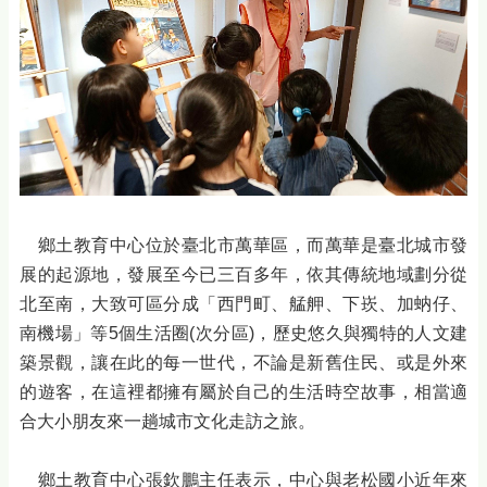
鄉土教育中心位於臺北市萬華區，而萬華是臺北城市發
展的起源地，發展至今已三百多年，依其傳統地域劃分從
北至南，大致可區分成「西門町、艋舺、下崁、加蚋仔、
南機場」等5個生活圈(次分區)，歷史悠久與獨特的人文建
築景觀，讓在此的每一世代，不論是新舊住民、或是外來
的遊客，在這裡都擁有屬於自己的生活時空故事，相當適
合大小朋友來一趟城市文化走訪之旅。
鄉土教育中心張欽鵬主任表示，中心與老松國小近年來