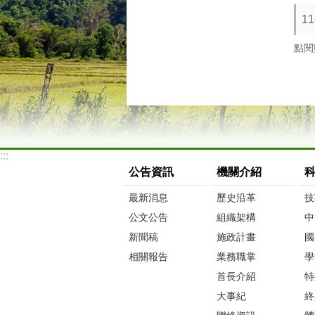
1
點閱
:::
公告資訊
機關介紹
最新消息
歷史沿革
技
公文公告
組織架構
中
新聞稿
施政計畫
國
相關報告
業務職掌
學
首長介紹
特
大事紀
終