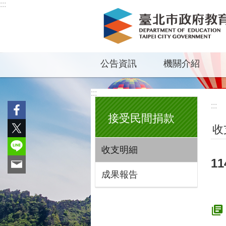
:::
跳到主要內容區塊
公告資訊
機關介紹
:::
:::
接受民間捐款
收
收支明細
1
成果報告