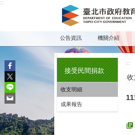
:::
跳到主要內容區塊
公告資訊
機關介紹
:::
:::
接受民間捐款
收
收支明細
1
成果報告