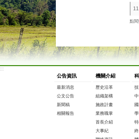
1
點閱
:::
公告資訊
機關介紹
最新消息
歷史沿革
技
公文公告
組織架構
中
新聞稿
施政計畫
國
相關報告
業務職掌
學
首長介紹
特
大事紀
終