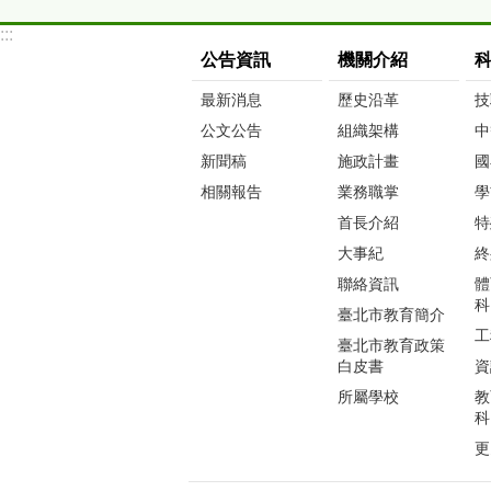
:::
公告資訊
機關介紹
最新消息
歷史沿革
技
公文公告
組織架構
中
新聞稿
施政計畫
國
相關報告
業務職掌
學
首長介紹
特
大事紀
終
聯絡資訊
體
科
臺北市教育簡介
工
臺北市教育政策
白皮書
資
所屬學校
教
科
更