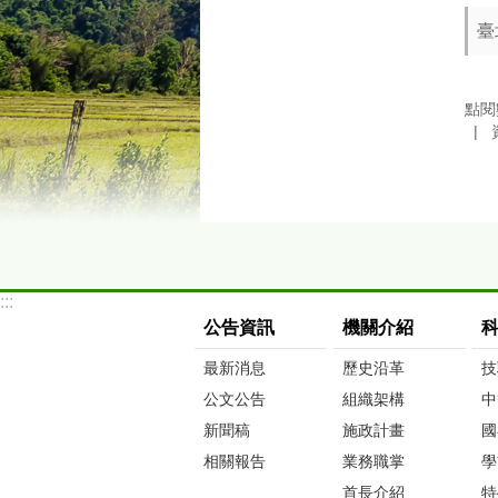
臺
點閱
:::
公告資訊
機關介紹
最新消息
歷史沿革
技
公文公告
組織架構
中
新聞稿
施政計畫
國
相關報告
業務職掌
學
首長介紹
特