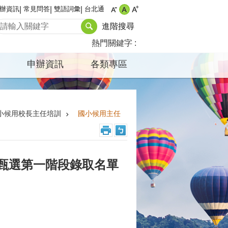
辦資訊
常見問答
雙語詞彙
台北通
進階搜尋
熱門關鍵字
申辦資訊
各類專區
小候用校長主任培訓
國小候用主任
般甄選第一階段錄取名單