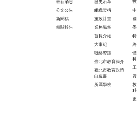
最新消息
歷史沿革
技
公文公告
組織架構
中
新聞稿
施政計畫
國
相關報告
業務職掌
學
首長介紹
特
大事紀
終
聯絡資訊
體
科
臺北市教育簡介
工
臺北市教育政策
白皮書
資
所屬學校
教
科
更