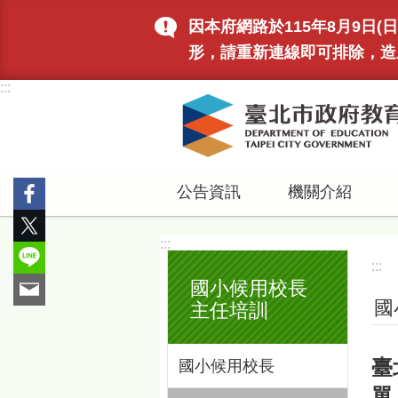
跳到主要內容區塊
因本府網路於115年8月9日
形，請重新連線即可排除，造
:::
公告資訊
機關介紹
:::
:::
國小候用校長
國
主任培訓
臺
國小候用校長
單