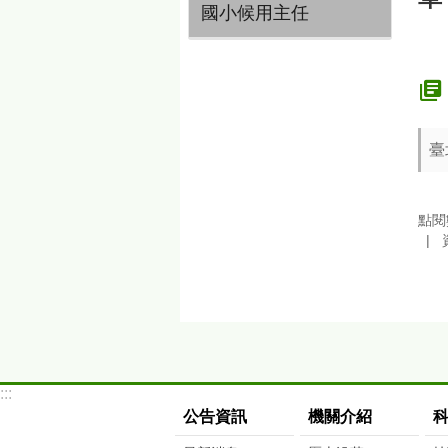
國小候用主任
臺
點閱
:::
公告資訊
機關介紹