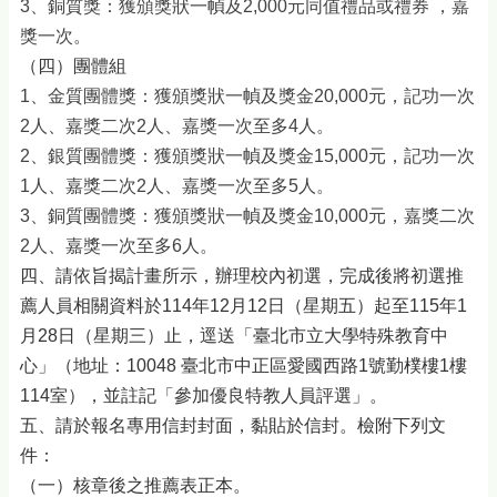
3、銅質獎：獲頒獎狀一幀及2,000元
同值禮品或禮券
，嘉
獎一次。
（四）團體組
1、金質團體獎：獲頒獎狀一幀及獎金20,000元，記功一次
2人、嘉獎二次2人、嘉獎一次至多4人。
2、銀質團體獎：獲頒獎狀一幀及獎金15,000元，
記功一次
1人、嘉獎二次2人、嘉獎一次至多5人。
3、銅質團體獎：獲頒獎狀一幀及獎金10,000元，
嘉獎二次
2人、嘉獎一次至多6人。
四、請依旨揭計畫所示，辦理校內初選，完成後將初選推
薦人員相關資料於114年12月12日（星期五）起至115年1
月28日（星期三）止，逕送「臺北市立大學特殊教育中
心」（地址：10048 臺北市中正區愛國西路1號勤樸樓1樓
114室），並註記「參加優良特教人員評選」。
五、請於報名專用信封封面，黏貼於信封。檢附下列文
件：
（一）核章後之推薦表正本。