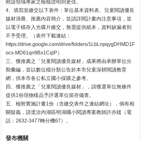
附該領域專家之檢核證明則更佳。
4、填寫並繳交以下表件：單位基本資料表、兒童閱讀優良
媒材清冊、推薦內容簡介，並請詳閱計畫內注意事項，並
以電子檔存入光碟片繳交，無需提供紙本，資料缺漏者則
不予受理。（表件下載連結：
https://drive.google.com/drive/folders/1LbLnpqygDHMD1F
ocs-MD61qn9Bx1CqlP）
三、獲推薦之「兒童閱讀優良媒材」成果將由承辦單位分
類彙編，並以數位檔分類公告於本市兒童深耕閱讀教育
網，供本市各公私立國小採購之參考。
四、獲推薦之「兒童閱讀優良媒材」，請獲選單位無條件
提供1份現物樣品予評選單位留存備查。
五、檢附實施計畫1份（含繳交表件之連結網址），倘有相
關疑義，請逕洽內湖區明湖國小閱讀專案教師許亦韖（電
話：2632-3477轉分機67）。
發布機關