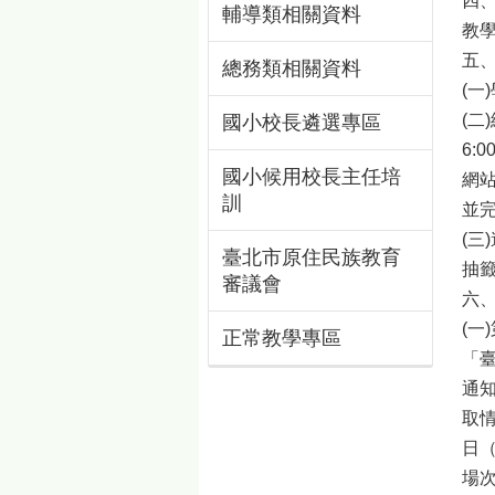
四
輔導類相關資料
教
五
總務類相關資料
(
(二
國小校長遴選專區
6:
國小候用校長主任培
網
訓
並完
(
臺北市原住民族教育
抽
審議會
六
(一
正常教學專區
「
通
取情
日
場