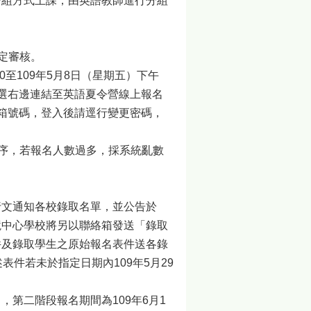
分組方式上課，由英語教師進行分組
定審核。
0至109年5月8日（星期五）下午
u.tw/)點選右邊連結至英語夏令營線上報名
箱號碼，登入後請逕行變更密碼，
排序，若報名人數過多，採系統亂數
小行文通知各校錄取名單，並公告於
境中心學校將另以聯絡箱發送「錄取
件及錄取學生之原始報名表件送各錄
件若未於指定日期內109年5月29
第二階段報名期間為109年6月1