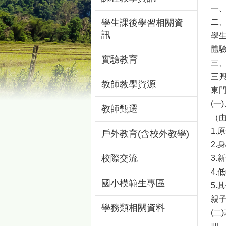
一
學生課後學習相關資
二
訊
學生
體
實驗教育
三
三
教師教學資源
東
(一
教師甄選
（
1.
戶外教育(含校外教學)
2.
校際交流
3.
4.
國小模範生專區
5
親子
學務類相關資料
(