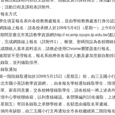
、旨揭活動課程內容以主題教學、體驗及實作課程為主，採混齡
學；活動日程及課程表詳附件。
、報名方式
一)學生填妥報名表向各校教務處報名，並由學校教務處進行身分認
)網路線上報名：請各校承辦人於109年5月4日（星期一）上午8:0
00期間至臺北市英語教學資源網(http:// ecamp.syups.tp.ed
站，完成網路線上報名（詳附件1）。帳號、密碼預設為各校聯絡
成聯絡人基本資料送出，請務必使用Chrome瀏覽器進行報名。
三)逾期皆不受理報名，報名系統將依各場次人數及參加意願自動
籤錄取，並列備取排序。
、錄取通知
)第一階段錄取通知於109年5月15日（星期五）前，由三玉國
臺北市國小英語教學資源網」，由各報名學校通知錄取學生，情
知單、家長同意書」交各校轉發錄取學生，請各校統一將上述表
境中心學校聯絡箱，以利查核確認。各營隊編列10名備取，上述表
（星期五）寄回各錄取之承辦學校者，名額逕由備取名單遞補。
次倘尚有缺額，由三玉國小行文再通知全市各校繼續第二階段報名，