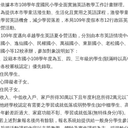
、依據本市108學年度國民小學全面實施英語教學工作計畫辦理。
、為提供本市學童活潑生動、生活化且實用之英語課程，激發學
學習英語機會，減少學習落差，本局109年度假本市12行政區
驗營活動。
、109年度邁向卓越學生英語夏令營活動，分別由本市英語情境
興國小、逸仙國小、民權國小、萬福國小、東新國小、老松國小
門國小等12校承辦，參加對象說明如下：
)、設籍本市國小108學年度為五、四、三年級的學生(額滿時以
由各校審核認定）優先錄取。
原住民學生。
身心障礙者子女。
新住民子女。
低收入、中低收入戶、家戶所得30萬以下且年度利息所得2萬元以
.其他經學校認定有需要之學習成就低落或弱勢學生(如中輟學生、
年齡差距過大、家庭功能不彰、學習成就低落(無特殊身分)等)
二)若上述對象報名後尚有餘額，報名系統始提供給一般身分學生參