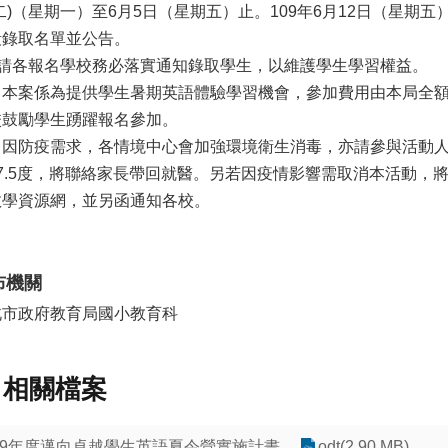
二)（星期一）至6月5日（星期五）止。109年6月12日（星期
段錄取名單並公告。
三)請各報名學校務必落實通知錄取學生，以維護學生學習權益。
、本案係為提供學生暑期英語體驗學習機會，參加費用由本局全
校鼓勵學生踴躍報名參加。
、因防疫需求，各情境中心會加強環境衛生消毒，亦請參與活動
7.5度，將聯絡家長帶回就醫。另若因疫情影響需取消本活動，將
教學資源網，並另函通知各校。
布機關
北市政府教育局國小教育科
相關檔案
09年度邁向卓越學生英語夏令營實施計畫
odt(2.90 MB)