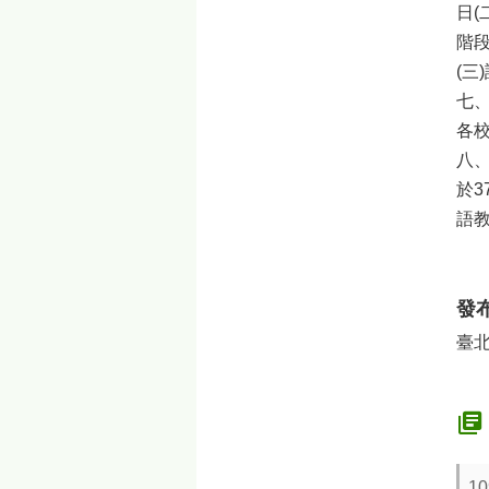
日(
階
(
七
各
八
於3
語
發
臺
1