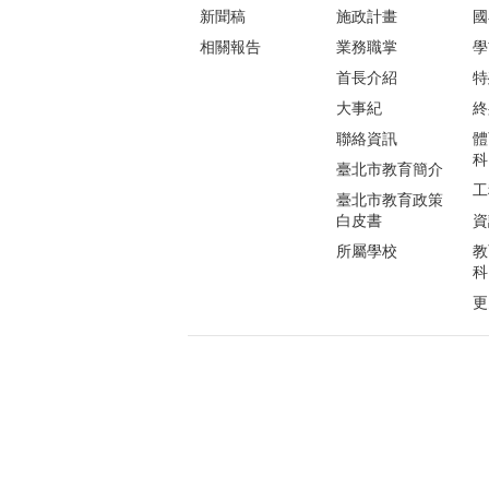
新聞稿
施政計畫
國
相關報告
業務職掌
學
首長介紹
特
大事紀
終
聯絡資訊
體
科
臺北市教育簡介
工
臺北市教育政策
白皮書
資
所屬學校
教
科
更