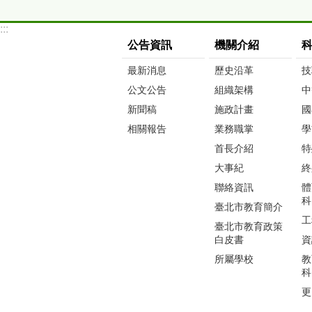
:::
公告資訊
機關介紹
最新消息
歷史沿革
技
公文公告
組織架構
中
新聞稿
施政計畫
國
相關報告
業務職掌
學
首長介紹
特
大事紀
終
聯絡資訊
體
科
臺北市教育簡介
工
臺北市教育政策
白皮書
資
所屬學校
教
科
更