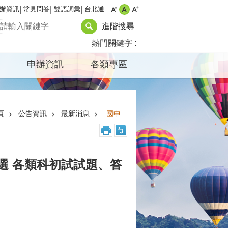
辦資訊
常見問答
雙語詞彙
台北通
進階搜尋
熱門關鍵字
申辦資訊
各類專區
頁
公告資訊
最新消息
國中
選 各類科初試試題、答