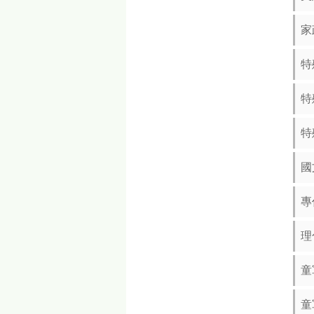
家
特
特
特
國
專
理
童
童