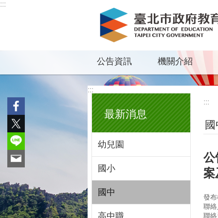
:::
跳到主要內容區塊
公告資訊
機關介紹
:::
:::
最新消息
國
幼兒園
公
國小
案
國中
發布
聯絡
高中職
聯絡資