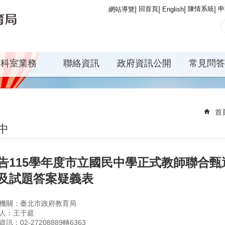
回首頁
陳情系統
申
網站導覽
English
科室業務
聯絡資訊
政府資訊公開
常見問答
首
中
告115學年度市立國民中學正式教師聯合甄
及試題答案疑義表
機關：臺北市政府教育局
人：王于庭
訊：02-27208889轉6363