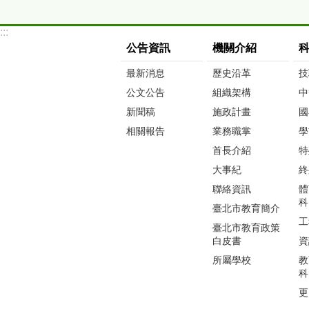
:::
公告資訊
機關介紹
最新消息
歷史沿革
技
公文公告
組織架構
中
新聞稿
施政計畫
國
相關報告
業務職掌
學
首長介紹
特
大事紀
終
聯絡資訊
體
科
臺北市教育簡介
工
臺北市教育政策
白皮書
資
所屬學校
教
科
更