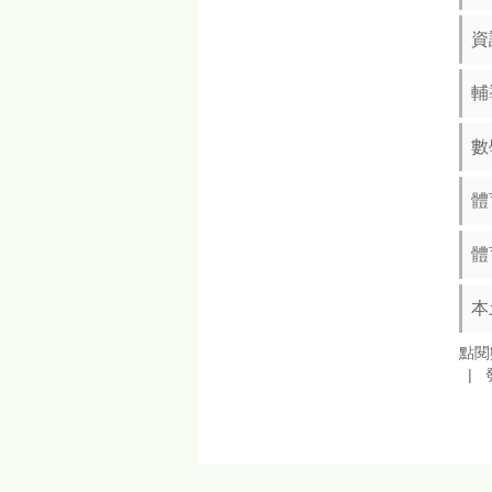
資
輔
數
體
體
本
點閱