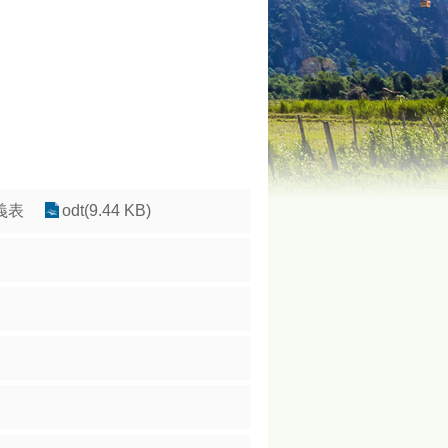
義表
odt(9.44 KB)