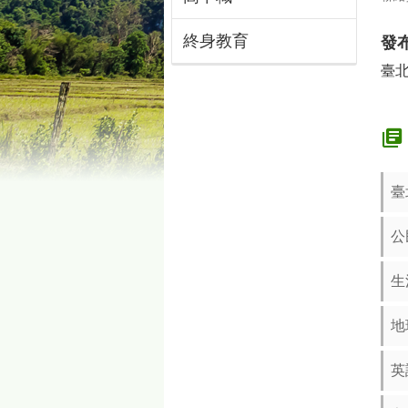
終身教育
發
臺
臺
公
生
地
英