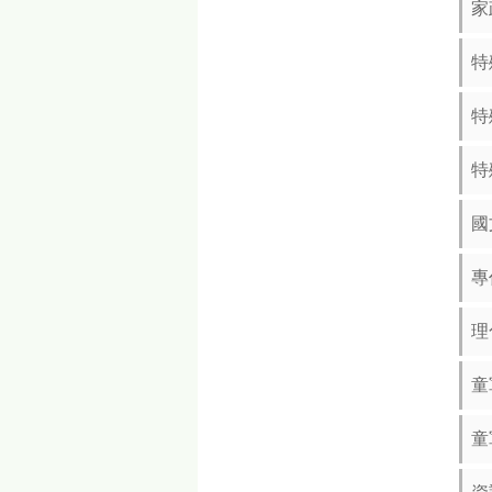
家
特
特
特
國
專
理
童
童