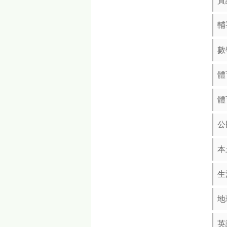
資
輔
數
體
體
公
本
生
地
英