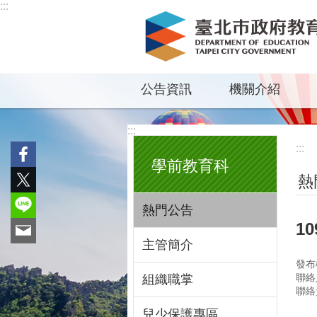
:::
跳到主要內容區塊
公告資訊
機關介紹
:::
:::
學前教育科
熱
熱門公告
1
主管簡介
發布
聯絡
組織職掌
聯絡資
兒少保護專區