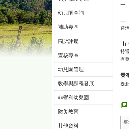
一
幼兒園查詢
二
補助專區
迎
園所評鑑
【p
持
查核專區
有
幼兒園管理
發
教學與課程發展
臺
非營利幼兒園
防災教育
臺
其他資料