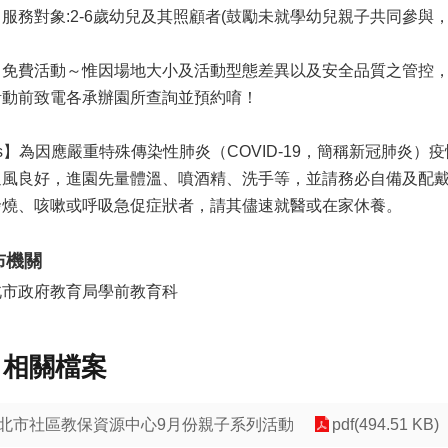
、服務對象
:2-6
歲幼兒及其照顧者
(
鼓勵未就學幼兒親子共同參與
、免費活動～惟因場地大小及活動型態差異以及安全品質之管控
活動前致電各承辦園所查詢並預約唷！
s】為因應嚴重特殊傳染性肺炎（COVID-19，簡稱新冠肺炎
通風良好，進園先量體溫、噴酒精、洗手等，並請務必自備及配
發燒、咳嗽或呼吸急促症狀者，請其儘速就醫或在家休養。
布機關
北市政府教育局學前教育科
相關檔案
北市社區教保資源中心9月份親子系列活動
pdf(494.51 KB)