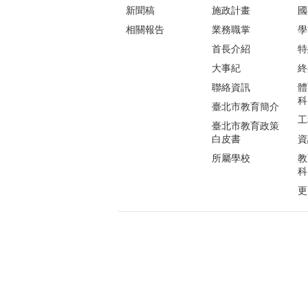
新聞稿
施政計畫
國
相關報告
業務職掌
學
首長介紹
特
大事紀
終
聯絡資訊
體
科
臺北市教育簡介
工
臺北市教育政策
白皮書
資
所屬學校
教
科
更