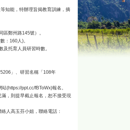
報等知能，特辦理旨揭教育訓練，摘
同區鄭州路145號）。
：160人)。
時數及托育人員研習時數。
編號「2675206」、研習名稱「108年
://ppt.cc/fBToWx)報名。
名額已滿，則提早截止報名，恕不接受現
聯絡人高玉芬小姐，聯絡電話：