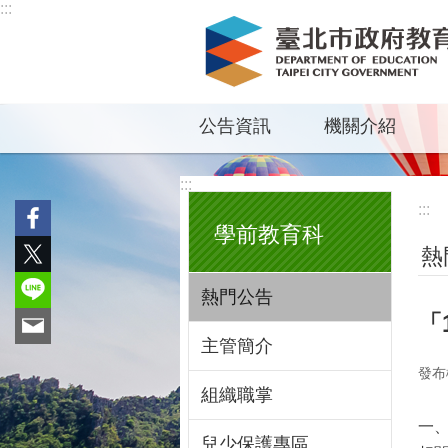
:::
跳到主要內容區塊
公告資訊
機關介紹
:::
:::
學前教育科
熱
熱門公告
「
主管簡介
發布
組織職掌
一、
兒少保護專區