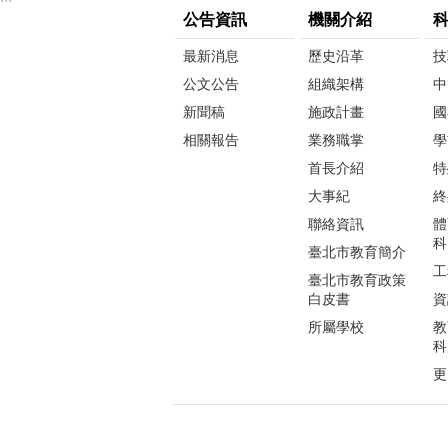
公告資訊
機關介紹
最新消息
歷史沿革
技
公文公告
組織架構
中
新聞稿
施政計畫
國
相關報告
業務職掌
學
首長介紹
特
大事紀
終
聯絡資訊
體
科
臺北市教育簡介
工
臺北市教育政策
白皮書
資
所屬學校
教
科
更