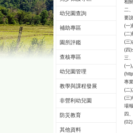
相
二
幼兒園查詢
要
(一
補助專區
(二
(三
園所評鑑
(
查核專區
三
(
幼兒園管理
(ht
專
教學與課程發展
(二
(三
非營利幼兒園
場
四
防災教育
(02
其他資料