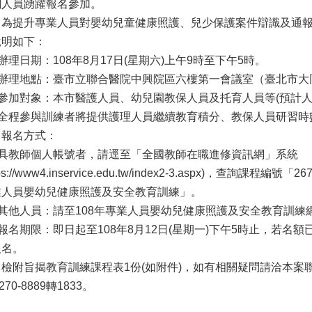
關人員踴躍報名參加。
、為提升專業人員對嬰幼兒童健康照護、兒少保護案件辯識及通
說明如下：
)辦理日期：108年8月17日(星期六)上午9時至下午5時。
)辦理地點：臺市立聯合醫院中興院區六樓第一會議室（臺北市大
)參加對象：本市醫護人員、幼兒園教保人員及托育人員等(預計人數
四)全程參與訓練者將提供護理人員繼續教育積分、教保人員研習
、報名方式：
一)具教師個人帳號者，請逕至「全國教師在職進修資訊網」系統
tps://www4.inservice.edu.tw/index2-3.aspx)，查詢課程
業人員嬰幼兒健康照護及安全教育訓練」。
)其他人員：請至108年專業人員嬰幼兒健康照護及安全教育訓練網站(https
)報名期限：即日起至108年8月12日(星期一)下午5時止，若
報名。
、檢附旨揭教育訓練課程表1份(如附件)，如有相關疑問請洽本案
)270-8889轉1833。