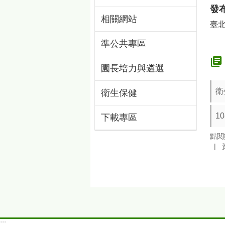
發
相關網站
臺
準公共專區
園長培力與遴選
衛
衛生保健
1
下載專區
點閱
:::