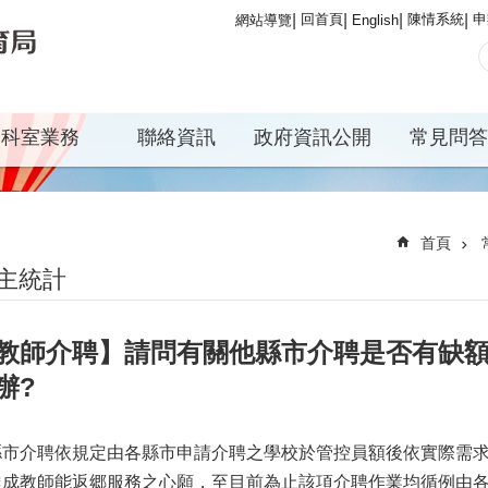
回首頁
陳情系統
申
網站導覽
English
科室業務
聯絡資訊
政府資訊公開
常見問答
首頁
主統計
教師介聘】請問有關他縣市介聘是否有缺額
辦?
縣市介聘依規定由各縣市申請介聘之學校於管控員額後依實際需
達成教師能返郷服務之心願，至目前為止該項介聘作業均循例由