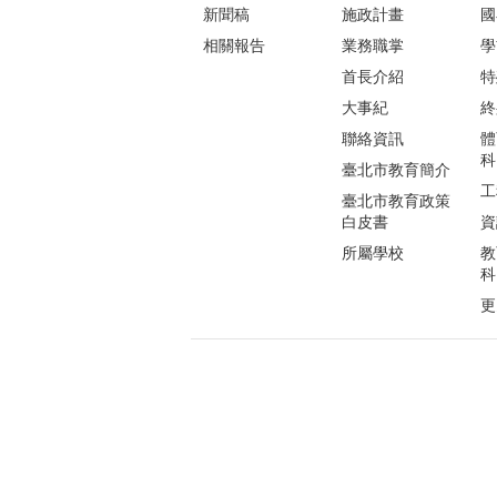
新聞稿
施政計畫
國
相關報告
業務職掌
學
首長介紹
特
大事紀
終
聯絡資訊
體
科
臺北市教育簡介
工
臺北市教育政策
白皮書
資
所屬學校
教
科
更