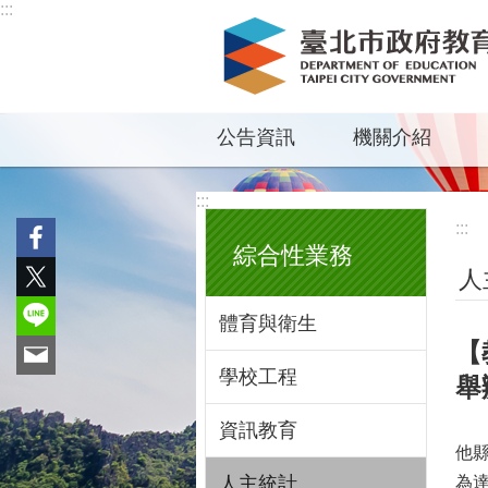
:::
跳到主要內容區塊
公告資訊
機關介紹
:::
:::
綜合性業務
人
體育與衛生
【
學校工程
舉
資訊教育
他
人主統計
為