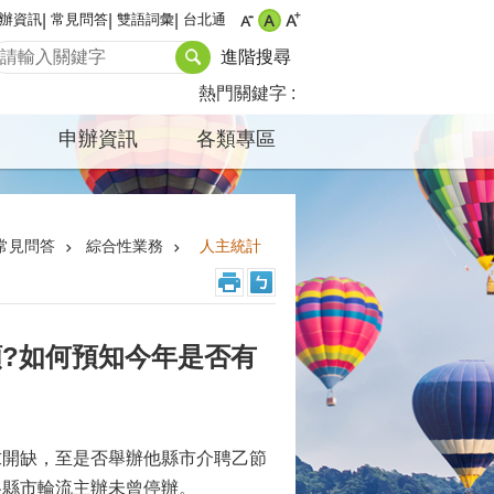
辦資訊
常見問答
雙語詞彙
台北通
進階搜尋
熱門關鍵字
申辦資訊
各類專區
常見問答
綜合性業務
人主統計
?如何預知今年是否有
求開缺，至是否舉辦他縣市介聘乙節
各縣市輪流主辦未曾停辦。