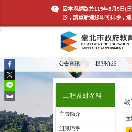
跳到主要內容區塊
因本府網路於115年8月9日
形，請重新連線即可排除，造
:::
公告資訊
機關介紹
:::
:::
工程及財產科
教
主管簡介
主
組織職掌