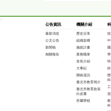
:::
公告資訊
機關介紹
最新消息
歷史沿革
技
公文公告
組織架構
中
新聞稿
施政計畫
國
相關報告
業務職掌
學
首長介紹
特
大事紀
終
聯絡資訊
體
科
臺北市教育簡介
工
臺北市教育政策
白皮書
資
所屬學校
教
科