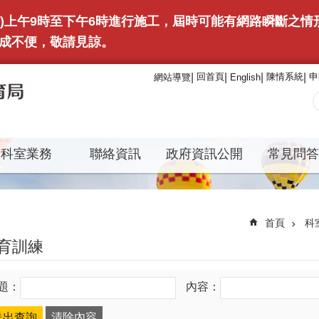
(日)上午9時至下午6時進行施工，屆時可能有網路瞬斷之
成不便，敬請見諒。
回首頁
陳情系統
申
網站導覽
English
科室業務
聯絡資訊
政府資訊公開
常見問答
首頁
科
育訓練
題：
內容：