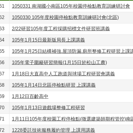
61
1050331 南湖國小南區105年校園停檢點教育訓練研討會
62
1050330 105年度校園停檢點教育訓練研討會(北區)
63
2/22研習105年度工程採購招標文件研習班講義
64
105年1月15日最新版局長上課講義
65
105年1月25日結構補強.屋頂防漏.廁所整修工程研習上課
66
105年電子圍籬研習簡報(1月15日於松山工農)
67
1月18日大直高中人工跑道與球場工程研習會講義
68
105年1月14日北區停檢點研習 上課講義
69
1月12日百齡高中
70
105年1月13日遊戲場整修工程研習
71
1月11日105年度校園工程停檢點(徵選建築師期程管控)南
72
1228委託技術服務履約管理 上課用講義