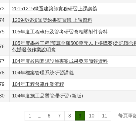
73
20151215徵選建築師實務研習上課講義
74
1209投標須知契約書研習班 上課資料
75
105年度工程執行及管考研習會相關附件資料
105年度學校工程(預算金額500萬元以上採購案)委託聯
76
代辦發包作業說明會
77
104年度校園遮陽設施專案成果發表簡報資料
78
104年標案管理系統研習講義
79
104年工程督導作業流程
80
104年度施工品質管理研習 (新版)
每頁筆
1
...
6
7
8
9
10
11