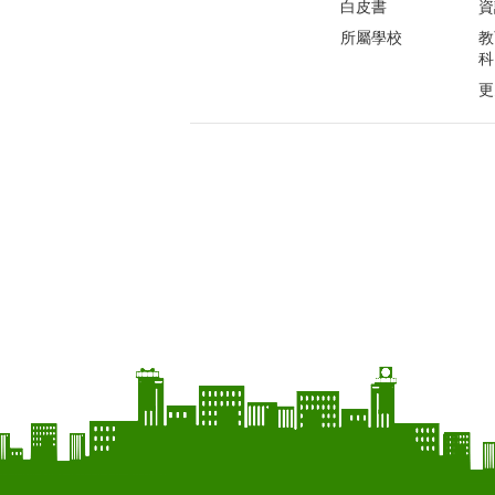
白皮書
資
所屬學校
教
科
更