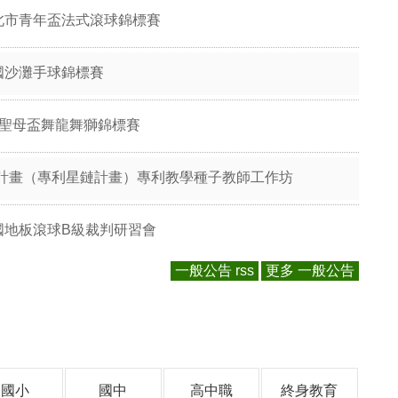
北市青年盃法式滾球錦標賽
國沙灘手球錦標賽
國聖母盃舞龍舞獅錦標賽
計畫（專利星鏈計畫）專利教學種子教師工作坊
國地板滾球B級裁判研習會
一般公告 rss
更多 一般公告
國小
國中
高中職
終身教育