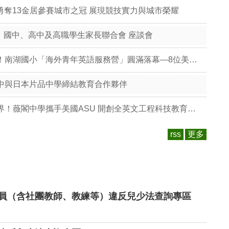
勇奪13金居參賽城市之冠 展現競技實力與城市榮耀
小、國中、高中及高職學生家長聯合會 座談會
南湖國小-跨越國界的夏日奇幻旅程！南湖國小「海外青年英語服務營」圓滿落幕—8位美加志工攜手64位學員雙向學習，結合校本「天文與陶藝」展現臺灣文化魅力
中與日本片品中學締結教育合作夥伴
私立薇閣高中-跨國結盟打破學習邊界！薇閣中學攜手美國ASU 開創全英文工程科技教育新局
rss
更多
員（含社團教師、教練等）違反兒少法查詢專區