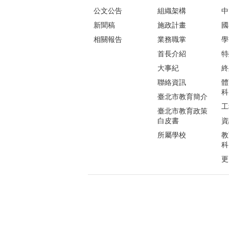
公文公告
組織架構
中
新聞稿
施政計畫
國
相關報告
業務職掌
學
首長介紹
特
大事紀
終
聯絡資訊
體
科
臺北市教育簡介
工
臺北市教育政策
白皮書
資
所屬學校
教
科
更