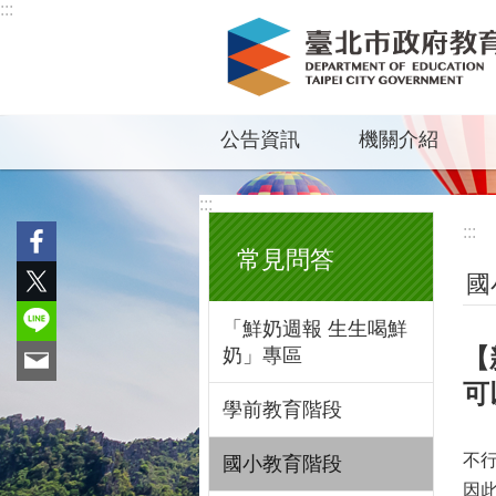
:::
跳到主要內容區塊
公告資訊
機關介紹
:::
:::
常見問答
國
「鮮奶週報 生生喝鮮
【
奶」專區
可
學前教育階段
不
國小教育階段
因