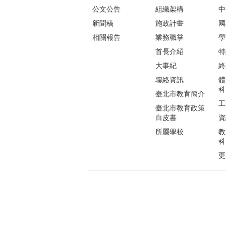
公文公告
組織架構
中
新聞稿
施政計畫
國
相關報告
業務職掌
學
首長介紹
特
大事紀
終
聯絡資訊
體
科
臺北市教育簡介
工
臺北市教育政策
白皮書
資
所屬學校
教
科
更