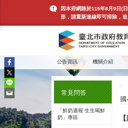
跳到主要內容區塊
因本府網路於115年8月9日
形，請重新連線即可排除，造
:::
公告資訊
機關介紹
:::
:::
常見問答
國
「鮮奶週報 生生喝鮮
【
奶」專區