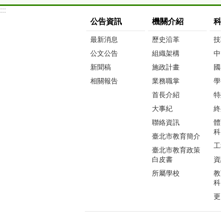
:::
公告資訊
機關介紹
最新消息
歷史沿革
技
公文公告
組織架構
中
新聞稿
施政計畫
國
相關報告
業務職掌
學
首長介紹
特
大事紀
終
聯絡資訊
體
科
臺北市教育簡介
工
臺北市教育政策
白皮書
資
所屬學校
教
科
更