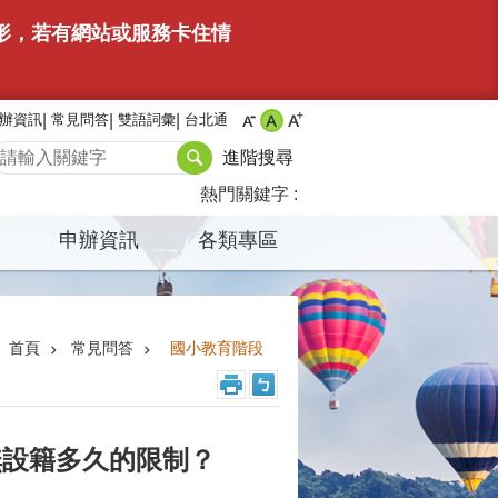
情形，若有網站或服務卡住情
辦資訊
常見問答
雙語詞彙
台北通
進階搜尋
熱門關鍵字
申辦資訊
各類專區
首頁
常見問答
國小教育階段
無設籍多久的限制？