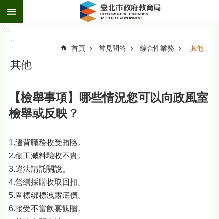
:::
跳到主要內容區塊
:::
:::
首頁
常見問答
綜合性業務
其他
其他
【檢舉事項】哪些情況您可以向政風室
檢舉或反映？
1.違背職務收受賄賂。
2.偷工減料驗收不實。
3.違法請託關說。
4.營繕採購收取回扣。
5.圍標綁標洩露底價。
6.接受不當飲宴餽贈。