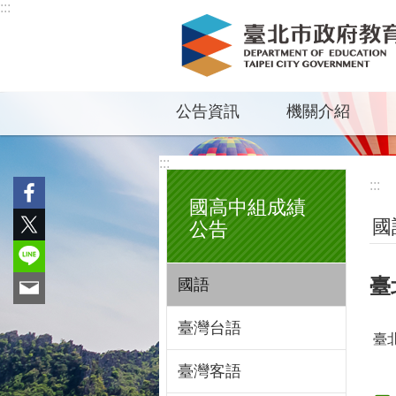
:::
跳到主要內容區塊
公告資訊
機關介紹
:::
:::
國高中組成績
國
公告
臺
國語
臺灣台語
臺北
臺灣客語