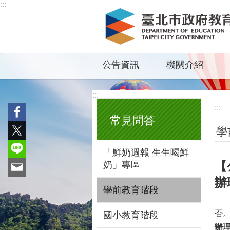
:::
跳到主要內容區塊
公告資訊
機關介紹
:::
:::
常見問答
學
「鮮奶週報 生生喝鮮
【
奶」專區
辦
學前教育階段
否
國小教育階段
辦