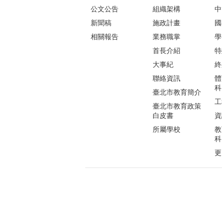
公文公告
組織架構
中
新聞稿
施政計畫
國
相關報告
業務職掌
學
首長介紹
特
大事紀
終
聯絡資訊
體
科
臺北市教育簡介
工
臺北市教育政策
白皮書
資
所屬學校
教
科
更