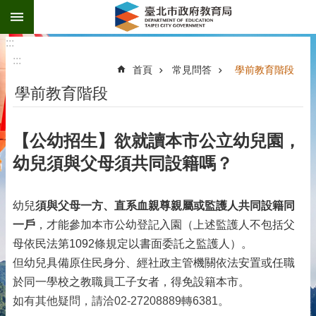
:::
跳到主要內容區塊
:::
:::
首頁
常見問答
學前教育階段
學前教育階段
【公幼招生】欲就讀本市公立幼兒園，
幼兒須與父母須共同設籍嗎？
幼兒
須與
父母一方、直系血親尊親屬或監護人
共同設籍同
一戶
，才能參加本市公幼登記入園（上述監護人不包括父
母依民法第1092條規定以書面委託之監護人）。
但幼兒具備原住民身分、經社政主管機關依法安置或任職
於同一學校之教職員工子女者，得免設籍本市。
如有其他疑問，請洽02-27208889轉6381。