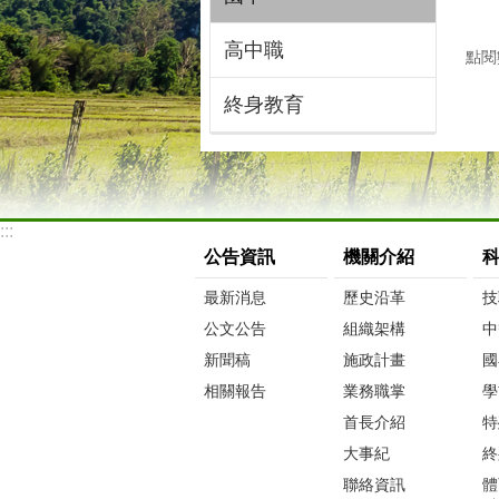
高中職
點閱
終身教育
:::
公告資訊
機關介紹
最新消息
歷史沿革
技
公文公告
組織架構
中
新聞稿
施政計畫
國
相關報告
業務職掌
學
首長介紹
特
大事紀
終
聯絡資訊
體