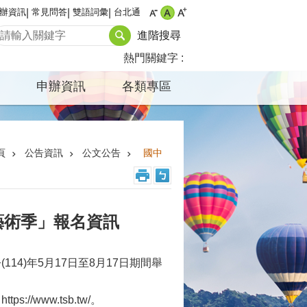
辦資訊
常見問答
雙語詞彙
台北通
進階搜尋
熱門關鍵字
申辦資訊
各類專區
頁
公告資訊
公文公告
國中
藝術季」報名資訊
4)年5月17日至8月17日期間舉
www.tsb.tw/。