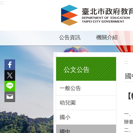
:::
跳到主要內容區塊
公告資訊
機關介紹
:::
:::
公文公告
國
一般公告
【
幼兒園
一、
國小
辦
二、
國中