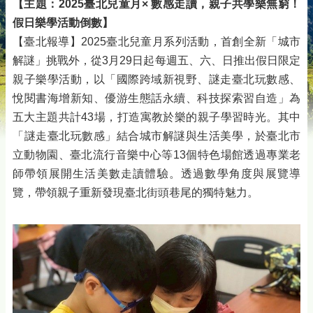
【主題：2025臺北兒童月× 數感走讀，親子共學樂無窮！
假日樂學活動倒數】
【臺北報導】2025臺北兒童月系列活動，首創全新「城市
解謎」挑戰外，從3月29日起每週五、六、日推出假日限定
親子樂學活動，以「國際跨域新視野、謎走臺北玩數感、
悅閱書海增新知、優游生態話永續、科技探索習自造」為
五大主題共計43場，打造寓教於樂的親子學習時光。其中
「謎走臺北玩數感」結合城市解謎與生活美學，於臺北市
立動物園、臺北流行音樂中心等13個特色場館透過專業老
師帶領展開生活美數走讀體驗。透過數學角度與展覽導
覽，帶領親子重新發現臺北街頭巷尾的獨特魅力。