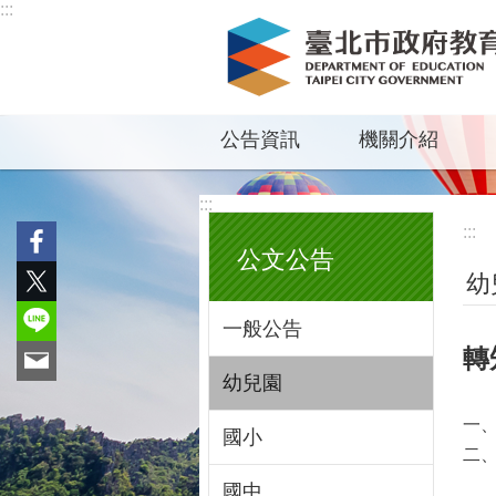
:::
跳到主要內容區塊
公告資訊
機關介紹
:::
:::
公文公告
幼
一般公告
轉
幼兒園
一、
國小
二、
國中