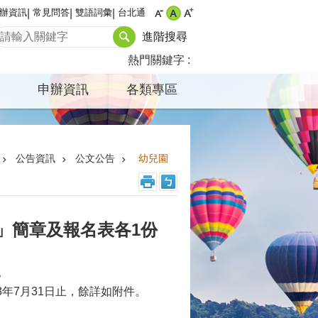
辦資訊
常見問答
雙語詞彙
台北通
進階搜尋
熱門關鍵字
申辦資訊
各類專區
公告資訊
公文公告
幼兒園
」簡章及報名表各1份
。
3年7月31日止，餘詳如附件。