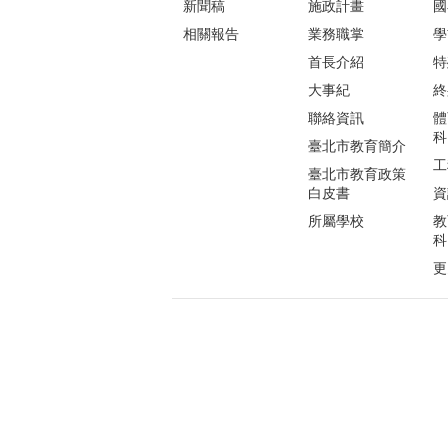
新聞稿
施政計畫
國
相關報告
業務職掌
學
首長介紹
特
大事紀
終
聯絡資訊
體
科
臺北市教育簡介
工
臺北市教育政策
白皮書
資
所屬學校
教
科
更