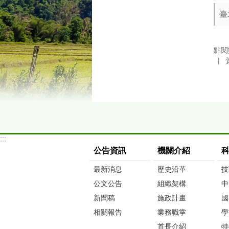
臺
點閱
:::
公告資訊
機關介紹
最新消息
歷史沿革
技
公文公告
組織架構
中
新聞稿
施政計畫
國
相關報告
業務職掌
學
首長介紹
特