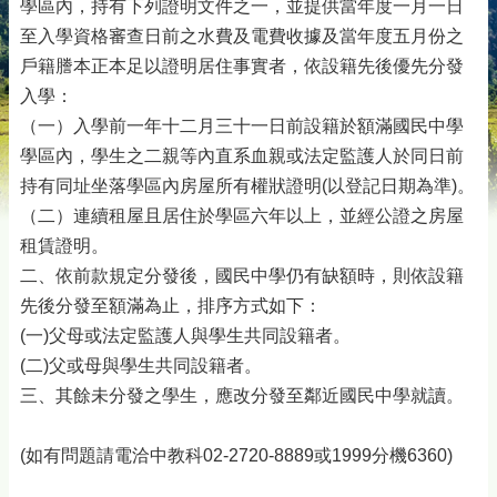
學區內，持有下列證明文件之一，並提供當年度一月一日
至入學資格審查日前之水費及電費收據及當年度五月份之
戶籍謄本正本足以證明居住事實者，依設籍先後優先分發
入學：
（一）入學前一年十二月三十一日前設籍於額滿國民中學
學區內，學生之二親等內直系血親或法定監護人於同日前
持有同址坐落學區內房屋所有權狀證明(以登記日期為準)。
（二）連續租屋且居住於學區六年以上，並經公證之房屋
租賃證明。
二、依前款規定分發後，國民中學仍有缺額時，則依設籍
先後分發至額滿為止，排序方式如下：
(一)父母或法定監護人與學生共同設籍者。
(二)父或母與學生共同設籍者。
三、其餘未分發之學生，應改分發至鄰近國民中學就讀。
(如有問題請電洽中教科02-2720-8889或1999分機6360)