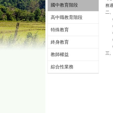
國中教育階段
務
二
高中職教育階段
(
(
特殊教育
(
(
終身教育
(
三
教師權益
(
綜合性業務
1
2
3
(
1
2
時