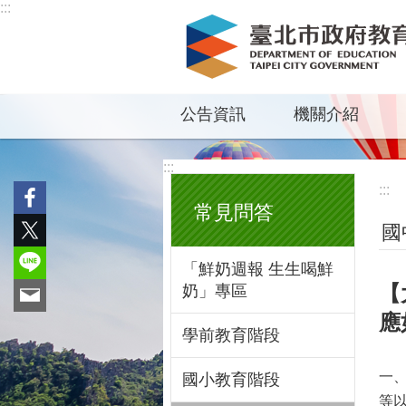
:::
跳到主要內容區塊
公告資訊
機關介紹
:::
:::
常見問答
國
「鮮奶週報 生生喝鮮
【
奶」專區
應
學前教育階段
一
國小教育階段
等