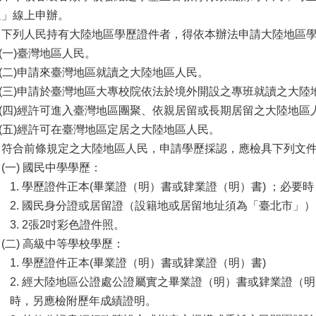
通」線上申辦。
、下列人民持有大陸地區學歷證件者，得依本辦法申請大陸地區
一)臺灣地區人民。
二)申請來臺灣地區就讀之大陸地區人民。
三)申請於臺灣地區大專校院依法於境外開設之專班就讀之大陸
四)經許可進入臺灣地區團聚、依親居留或長期居留之大陸地區
五)經許可在臺灣地區定居之大陸地區人民。
、符合前條規定之大陸地區人民，申請學歷採認，應檢具下列文
一) 國民中學學歷：
. 學歷證件正本(畢業證（明）書或肄業證（明）書) ；必要
. 國民身分證或居留證（設籍地或居留地址須為「臺北市」）
. 2張2吋彩色證件照。
二) 高級中等學校學歷：
. 學歷證件正本(畢業證（明）書或肄業證（明）書)
. 經大陸地區公證處公證屬實之畢業證（明）書或肄業證（
，另應檢附歷年成績證明。