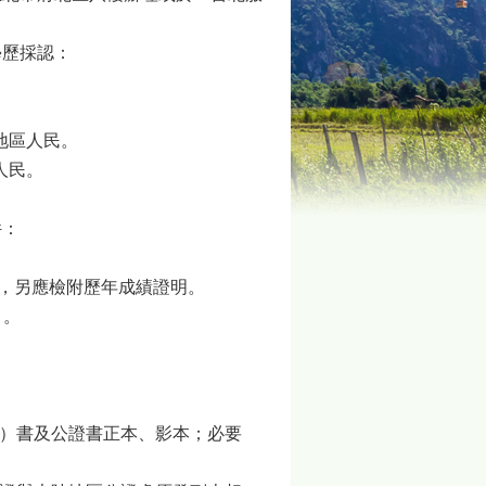
學歷採認：
地區人民。
人民。
件：
時，另應檢附歷年成績證明。
 。
明）書及公證書正本、影本；必要