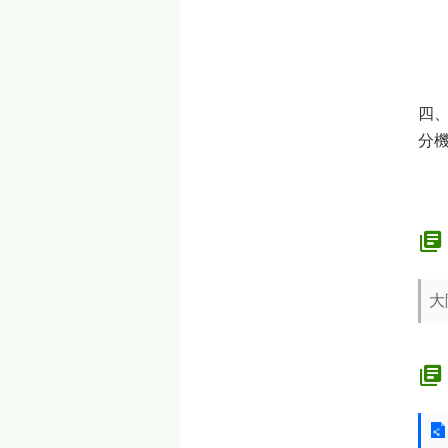
3
符
4
5
四、
分機
大