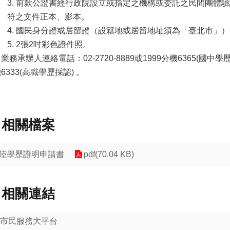
. 前款公證書經行政院設立或指定之機構或委託之民間團體
之文件正本、影本。
. 國民身分證或居留證（設籍地或居留地址須為「臺北市」
. 2張2吋彩色證件照。
業務承辦人連絡電話：02-2720-8889或1999分機6365(國中
6333
(高職學歷採認)
。
相關檔案
陸學歷證明申請書
pdf(70.04 KB)
相關連結
市民服務大平台