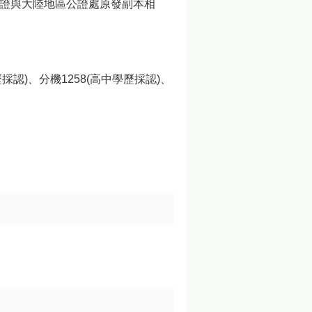
驗證與大陸地區公證處原發副本相
）
學歷採認)、分機1258(高中學歷採認)、