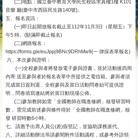
(二)地點：國立臺中教育大學民生校區求真樓1樓 K101
音樂 廳(臺中市西區民生路140號)。
五、報名資訊：
(一)即日起開放報名截止至112年11月3日（星期五）下
午5 時。(額滿即截止報名)
(二)網路報名：
https://forms.gle/euJppj9BNc9DRhMw9(一 律採表單報名)
六、本次參與證明：
(一)全程參與者將發放電子參與證書，並於活動後四周
內寄 送至參與者於報名表單中所提供之電信箱。參與者須
完成當日簽到退、全程參與及當日活動問卷始可提供證
明，問卷填寫連結將於當日動現場公佈。
(二)參加教師如需「全國教師在職進修網」核發研習時
數， 需完成前述參與條件得於「全國教師在職進修網」核
發 研習時數6小時。
七、請惠予出席人員公(差)假登記，並協助課務派代。
八、詳細活動辦法等請參閱附件活動議程，或參考外語領