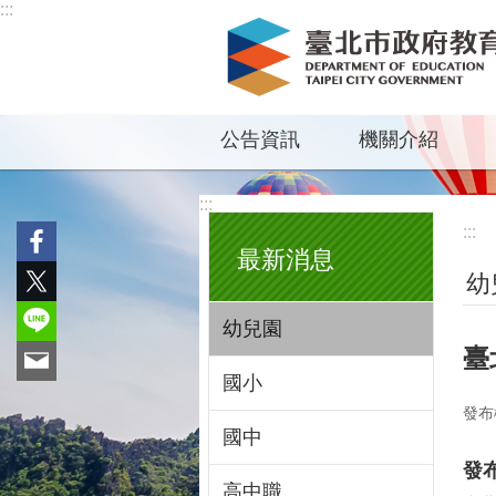
:::
跳到主要內容區塊
公告資訊
機關介紹
:::
:::
最新消息
幼
幼兒園
臺
國小
發布
國中
發
高中職