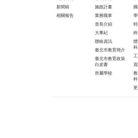
新聞稿
施政計畫
國
相關報告
業務職掌
學
首長介紹
特
大事紀
終
聯絡資訊
體
科
臺北市教育簡介
工
臺北市教育政策
白皮書
資
所屬學校
教
科
更