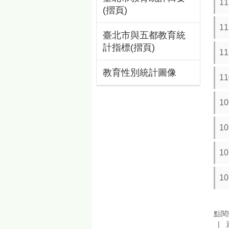
1
(摺頁)
1
臺北市與五都教育統
計指標(摺頁)
1
教育性別統計圖像
1
1
1
1
1
點閱