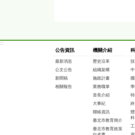
:::
公告資訊
機關介紹
最新消息
歷史沿革
技
公文公告
組織架構
中
新聞稿
施政計畫
國
相關報告
業務職掌
學
首長介紹
特
大事紀
終
聯絡資訊
體
科
臺北市教育簡介
工
臺北市教育政策
白皮書
資