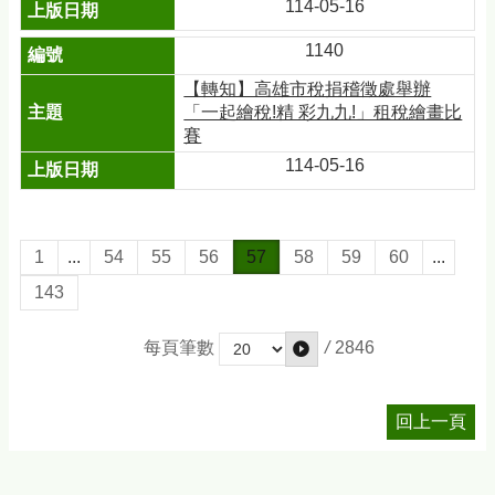
114-05-16
1140
【轉知】高雄市稅捐稽徵處舉辦
「一起繪稅!精 彩九九!」租稅繪畫比
賽
114-05-16
1
...
54
55
56
57
58
59
60
...
143
/
2846
每頁筆數
回上一頁