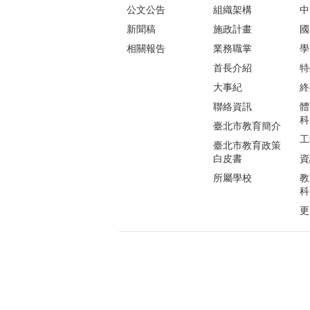
公文公告
組織架構
中
新聞稿
施政計畫
國
相關報告
業務職掌
學
首長介紹
特
大事紀
終
聯絡資訊
體
科
臺北市教育簡介
工
臺北市教育政策
白皮書
資
所屬學校
教
科
更