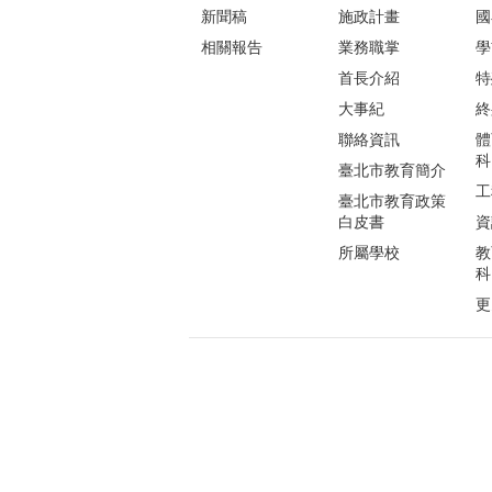
新聞稿
施政計畫
國
相關報告
業務職掌
學
首長介紹
特
大事紀
終
聯絡資訊
體
科
臺北市教育簡介
工
臺北市教育政策
白皮書
資
所屬學校
教
科
更