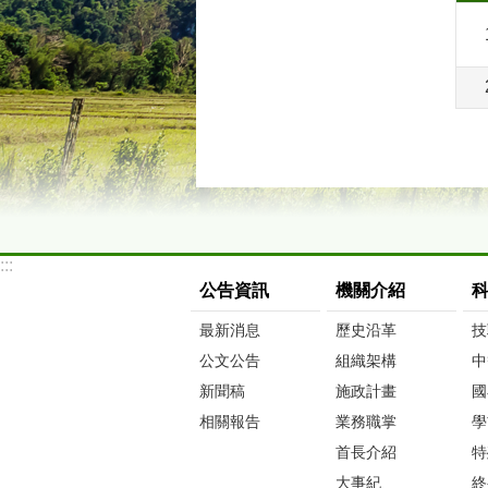
:::
公告資訊
機關介紹
最新消息
歷史沿革
技
公文公告
組織架構
中
新聞稿
施政計畫
國
相關報告
業務職掌
學
首長介紹
特
大事紀
終