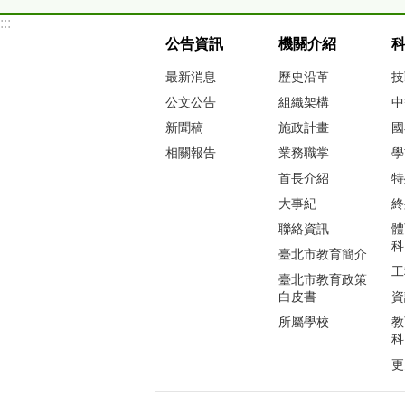
:::
公告資訊
機關介紹
最新消息
歷史沿革
技
公文公告
組織架構
中
新聞稿
施政計畫
國
相關報告
業務職掌
學
首長介紹
特
大事紀
終
聯絡資訊
體
科
臺北市教育簡介
工
臺北市教育政策
白皮書
資
所屬學校
教
科
更