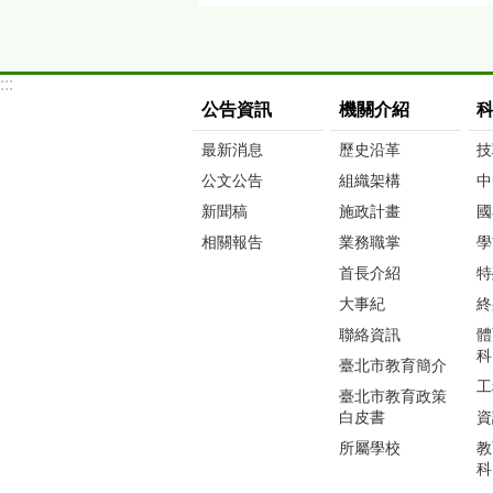
:::
公告資訊
機關介紹
最新消息
歷史沿革
技
公文公告
組織架構
中
新聞稿
施政計畫
國
相關報告
業務職掌
學
首長介紹
特
大事紀
終
聯絡資訊
體
科
臺北市教育簡介
工
臺北市教育政策
白皮書
資
所屬學校
教
科