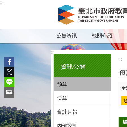
:::
跳到主要內容區塊
公告資訊
機關介紹
:::
:::
資訊公開
預
預算
主
決算
會計月報
內部控制