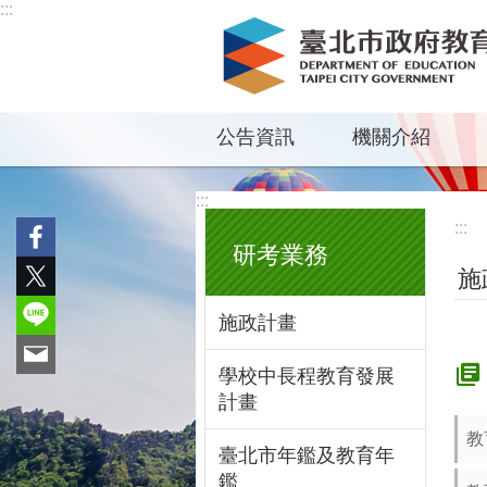
:::
跳到主要內容區塊
公告資訊
機關介紹
:::
:::
研考業務
施
施政計畫
學校中長程教育發展
計畫
教
臺北市年鑑及教育年
鑑